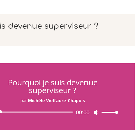
is devenue superviseur ?
Pourquoi je suis devenue
superviseur ?
par
Michèle Vielfaure-Chapuis
Lecteur
00:00
Utilisez
audio
les
flèches
haut/bas