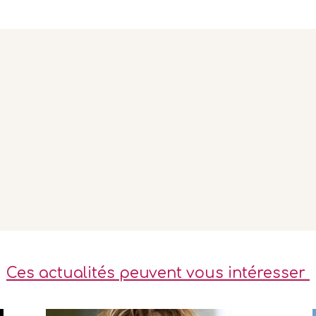
pour
augmenter
ou
diminuer
le
volume.
Ces actualités peuvent vous intéresser